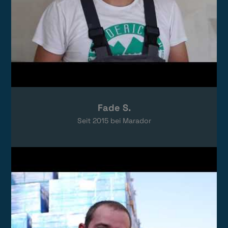
Fade S.
Seit
2015
bei Marador
Video laden
Das Video wird von YouTube eingebettet.
Es gelten die
Datenschutzerklärungen
von Google.