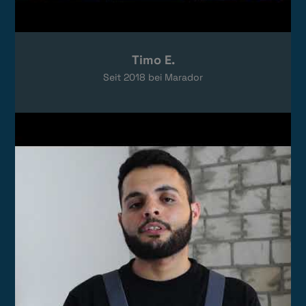
Timo E.
Seit
2018
bei Marador
Video laden
Das Video wird von YouTube eingebettet.
Es gelten die
Datenschutzerklärungen
von Google.