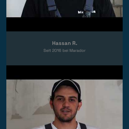
Hassan R.
Seit
2016
bei Marador
Video laden
Das Video wird von YouTube eingebettet.
Es gelten die
Datenschutzerklärungen
von Google.