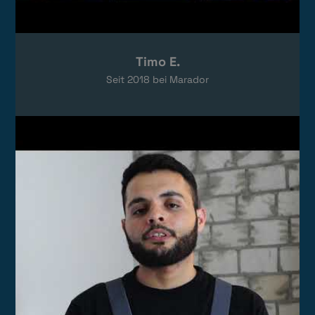
Timo E.
Seit
2018
bei Marador
Video laden
Das Video wird von YouTube eingebettet.
Es gelten die
Datenschutzerklärungen
von Google.