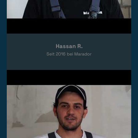
Hassan R.
Seit
2016
bei Marador
Video laden
Das Video wird von YouTube eingebettet.
Es gelten die
Datenschutzerklärungen
von Google.