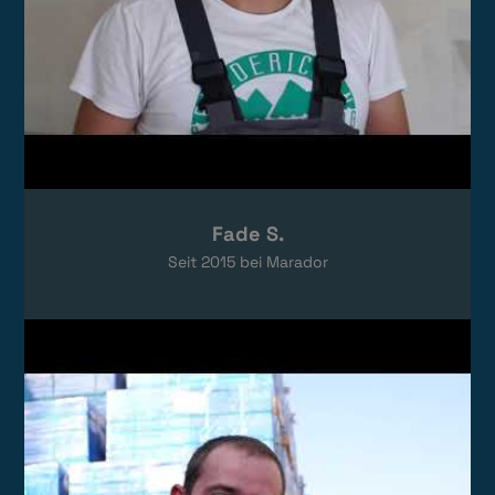
Fade S.
Seit
2015
bei Marador
Video laden
Das Video wird von YouTube eingebettet.
Es gelten die
Datenschutzerklärungen
von Google.