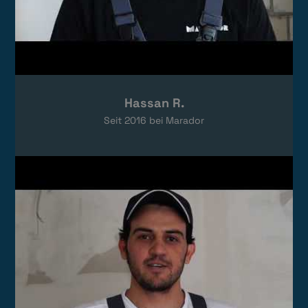
Hassan R.
Seit
2016
bei Marador
Video laden
Das Video wird von YouTube eingebettet.
Es gelten die
Datenschutzerklärungen
von Google.