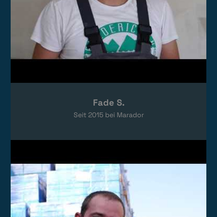
Fade S.
Seit
2015
bei Marador
Video laden
Das Video wird von YouTube eingebettet.
Es gelten die
Datenschutzerklärungen
von Google.