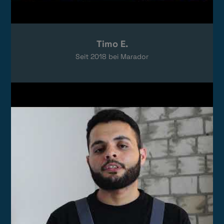
Timo E.
Seit
2018
bei Marador
Video laden
Das Video wird von YouTube eingebettet.
Es gelten die
Datenschutzerklärungen
von Google.