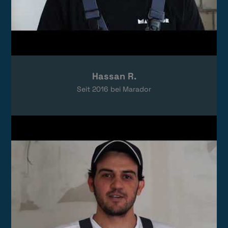
Hassan R.
Seit
2016
bei Marador
Video laden
Das Video wird von YouTube eingebettet.
Es gelten die
Datenschutzerklärungen
von Google.