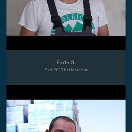
Fade S.
Seit
2015
bei Marador
Video laden
Das Video wird von YouTube eingebettet.
Es gelten die
Datenschutzerklärungen
von Google.