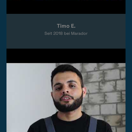
Timo E.
Seit
2018
bei Marador
Video laden
Das Video wird von YouTube eingebettet.
Es gelten die
Datenschutzerklärungen
von Google.