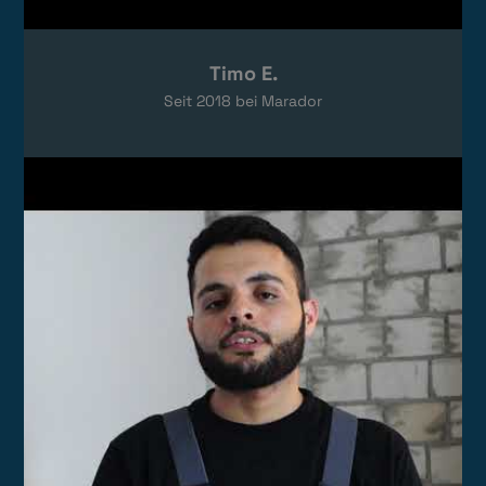
Timo E.
Seit
2018
bei Marador
Video laden
Das Video wird von YouTube eingebettet.
Es gelten die
Datenschutzerklärungen
von Google.