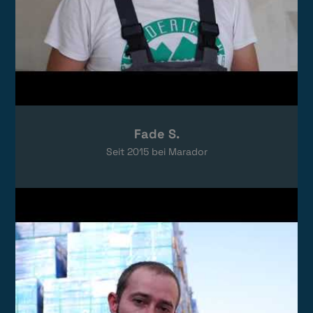
Fade S.
Seit
2015
bei Marador
Video laden
Das Video wird von YouTube eingebettet.
Es gelten die
Datenschutzerklärungen
von Google.