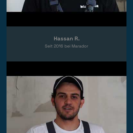
Hassan R.
Seit
2016
bei Marador
Video laden
Das Video wird von YouTube eingebettet.
Es gelten die
Datenschutzerklärungen
von Google.