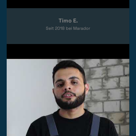
Timo E.
Seit
2018
bei Marador
Video laden
Das Video wird von YouTube eingebettet.
Es gelten die
Datenschutzerklärungen
von Google.