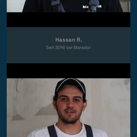
Hassan R.
Seit
2016
bei Marador
Video laden
Das Video wird von YouTube eingebettet.
Es gelten die
Datenschutzerklärungen
von Google.