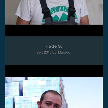
Fade S.
Seit
2015
bei Marador
Video laden
Das Video wird von YouTube eingebettet.
Es gelten die
Datenschutzerklärungen
von Google.