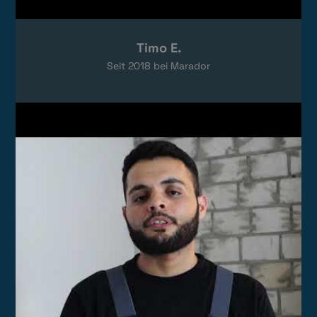
Timo E.
Seit
2018
bei Marador
Video laden
Das Video wird von YouTube eingebettet.
Es gelten die
Datenschutzerklärungen
von Google.