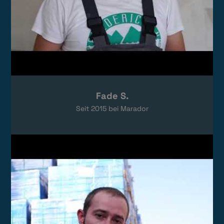
Fade S.
Seit
2015
bei Marador
Video laden
Das Video wird von YouTube eingebettet.
Es gelten die
Datenschutzerklärungen
von Google.