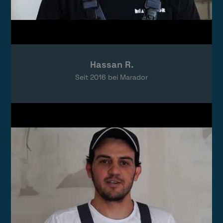
Hassan R.
Seit
2016
bei Marador
Video laden
Das Video wird von YouTube eingebettet.
Es gelten die
Datenschutzerklärungen
von Google.