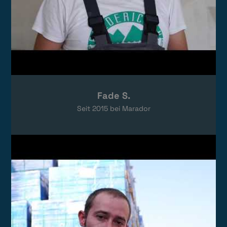
Fade S.
Seit
2015
bei Marador
Video laden
Das Video wird von YouTube eingebettet.
Es gelten die
Datenschutzerklärungen
von Google.