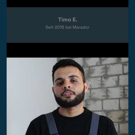
Timo E.
Seit
2018
bei Marador
Video laden
Das Video wird von YouTube eingebettet.
Es gelten die
Datenschutzerklärungen
von Google.