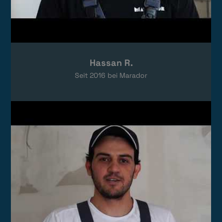
Hassan R.
Seit
2016
bei Marador
Video laden
Das Video wird von YouTube eingebettet.
Es gelten die
Datenschutzerklärungen
von Google.