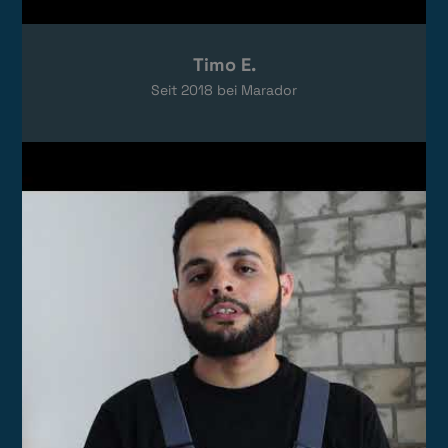
Timo E.
Seit
2018
bei Marador
Video laden
Das Video wird von YouTube eingebettet.
Es gelten die
Datenschutzerklärungen
von Google.