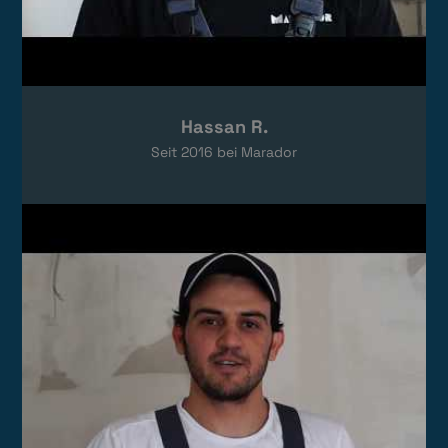
Hassan R.
Seit
2016
bei Marador
Video laden
Das Video wird von YouTube eingebettet.
Es gelten die
Datenschutzerklärungen
von Google.