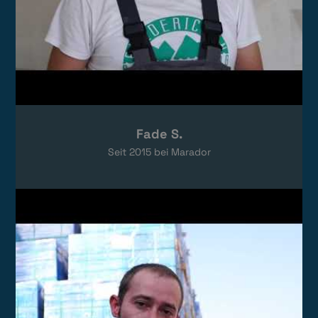
Fade S.
Seit
2015
bei Marador
Video laden
Das Video wird von YouTube eingebettet.
Es gelten die
Datenschutzerklärungen
von Google.