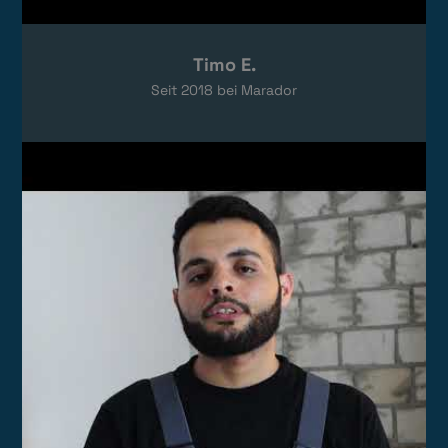
Timo E.
Seit
2018
bei Marador
Video laden
Das Video wird von YouTube eingebettet.
Es gelten die
Datenschutzerklärungen
von Google.