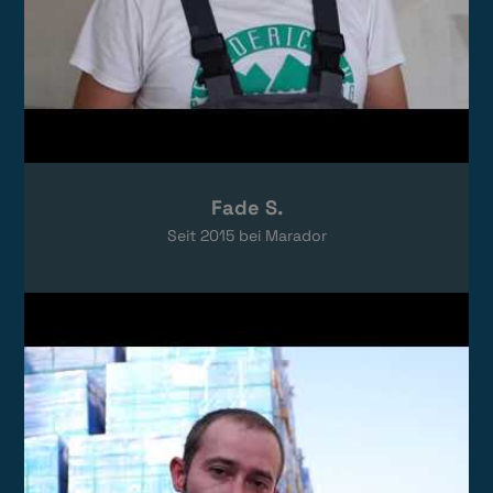
Fade S.
Seit
2015
bei Marador
Video laden
Das Video wird von YouTube eingebettet.
Es gelten die
Datenschutzerklärungen
von Google.