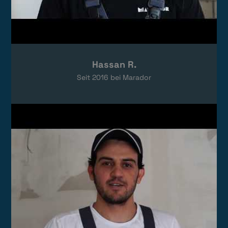
Hassan R.
Seit
2016
bei Marador
Video laden
Das Video wird von YouTube eingebettet.
Es gelten die
Datenschutzerklärungen
von Google.