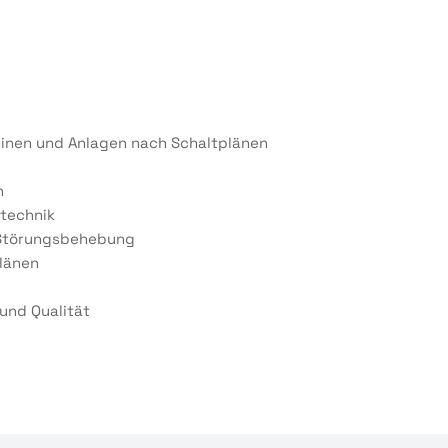
hinen und Anlagen nach Schaltplänen
n
stechnik
r Störungsbehebung
länen
 und Qualität