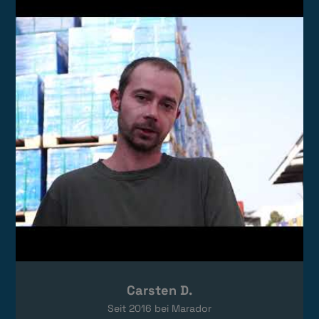
Video laden
Das Video wird von YouTube eingebettet.
Es gelten die
Datenschutzerklärungen
von Google.
Carsten D.
Seit
2016
bei Marador