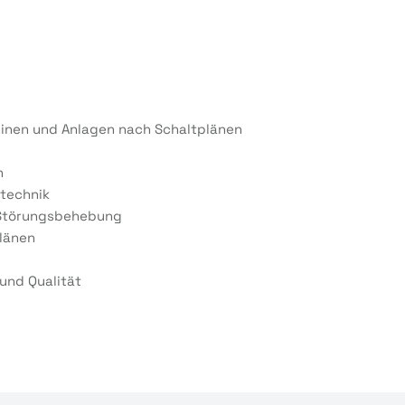
hinen und Anlagen nach Schaltplänen
n
stechnik
r Störungsbehebung
länen
 und Qualität