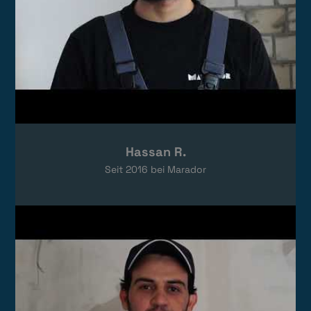
Hassan R.
Seit
2016
bei Marador
Video laden
Das Video wird von YouTube eingebettet.
Es gelten die
Datenschutzerklärungen
von Google.