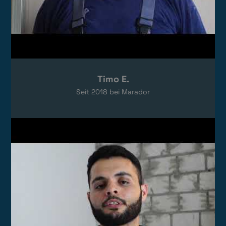
Timo E.
Seit
2018
bei Marador
Video laden
Das Video wird von YouTube eingebettet.
Es gelten die
Datenschutzerklärungen
von Google.