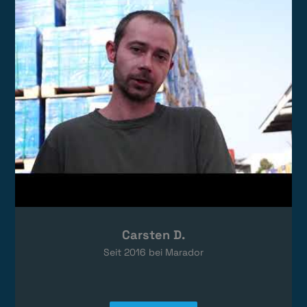
Das Video wird von YouTube eingebettet.
Es gelten die
Datenschutzerklärungen
von Google.
Carsten D.
Seit
2016
bei Marador