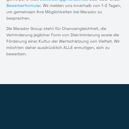
Bewerberformular
. Wir melden uns innerhalb von 1-2 Tagen,
um gemeinsam Ihre Möglichkeiten bei Marador zu
besprechen.
Die Marador Group steht für Chancengleichheit, die
Verhinderung jeglicher Form von Diskriminierung sowie die
Förderung einer Kultur der Wertschätzung von Vielfalt. Wir
möchten daher ausdrücklich ALLE ermutigen, sich zu
bewerben.