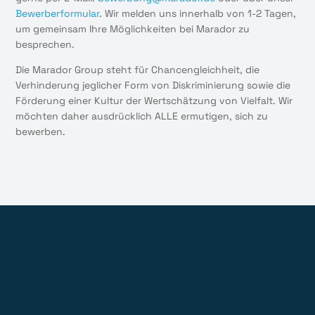
Bewerberformular
. Wir melden uns innerhalb von 1-2 Tagen,
um gemeinsam Ihre Möglichkeiten bei Marador zu
besprechen.
Die Marador Group steht für Chancengleichheit, die
Verhinderung jeglicher Form von Diskriminierung sowie die
Förderung einer Kultur der Wertschätzung von Vielfalt. Wir
möchten daher ausdrücklich ALLE ermutigen, sich zu
bewerben.