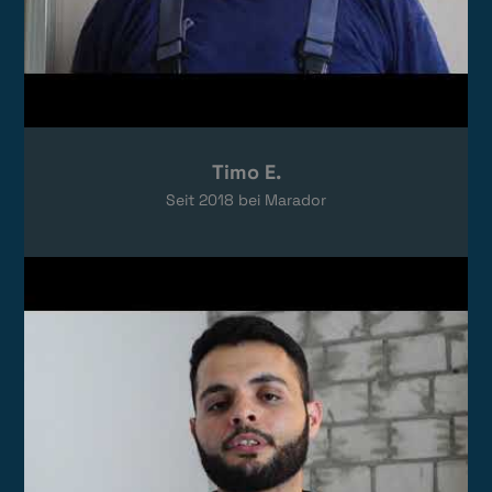
Timo E.
Seit
2018
bei Marador
Video laden
Das Video wird von YouTube eingebettet.
Es gelten die
Datenschutzerklärungen
von Google.