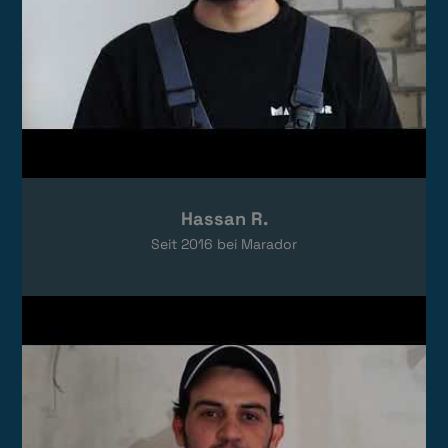
Hassan R.
Seit
2016
bei Marador
Video laden
Das Video wird von YouTube eingebettet.
Es gelten die
Datenschutzerklärungen
von Google.