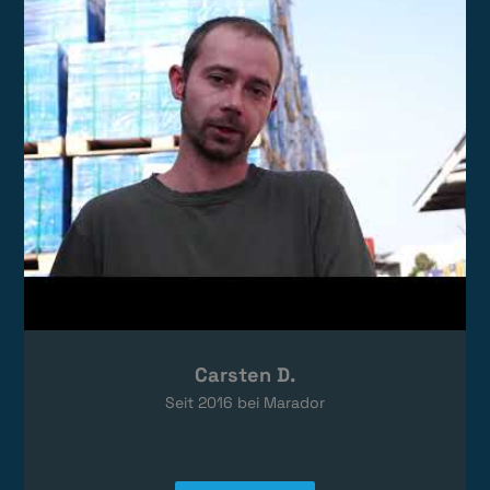
Das Video wird von YouTube eingebettet.
Es gelten die
Datenschutzerklärungen
von Google.
Carsten D.
Seit
2016
bei Marador