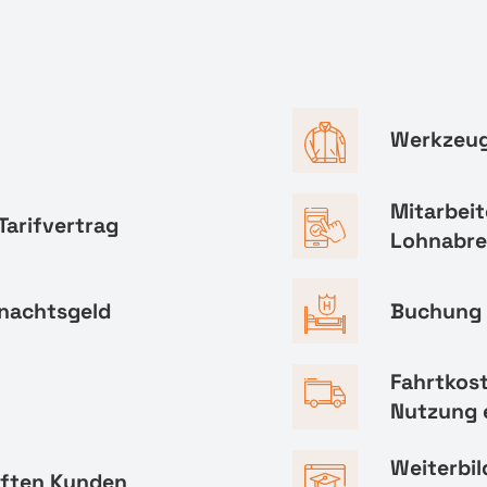
Werkzeug
Mitarbeit
Tarifvertrag
Lohnabr
hnachtsgeld
Buchung 
Fahrtkos
Nutzung 
Weiterbi
aften Kunden