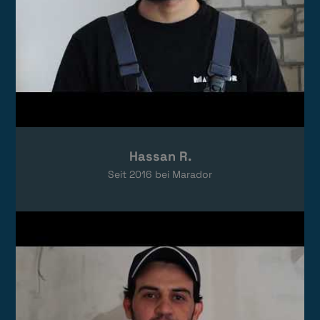
Hassan R.
Seit
2016
bei Marador
Video laden
Das Video wird von YouTube eingebettet.
Es gelten die
Datenschutzerklärungen
von Google.