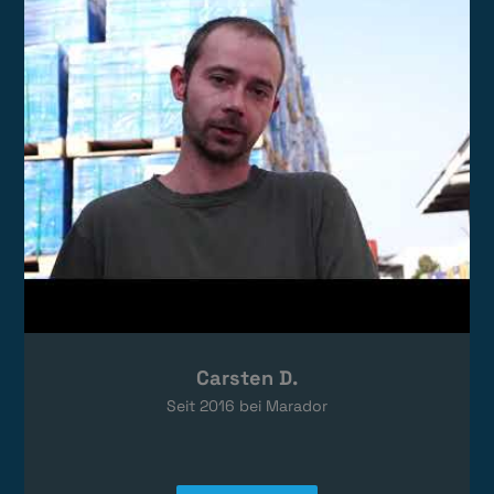
Das Video wird von YouTube eingebettet.
Es gelten die
Datenschutzerklärungen
von Google.
Carsten D.
Seit
2016
bei Marador