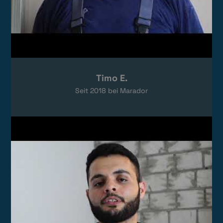
Timo E.
Seit
2018
bei Marador
Video laden
Das Video wird von YouTube eingebettet.
Es gelten die
Datenschutzerklärungen
von Google.