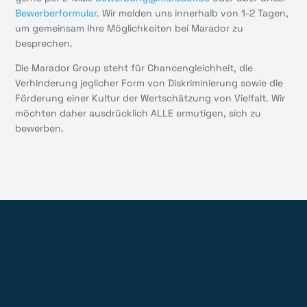
Bewerberformular
. Wir melden uns innerhalb von 1-2 Tagen,
um gemeinsam Ihre Möglichkeiten bei Marador zu
besprechen.
Die Marador Group steht für Chancengleichheit, die
Verhinderung jeglicher Form von Diskriminierung sowie die
Förderung einer Kultur der Wertschätzung von Vielfalt. Wir
möchten daher ausdrücklich ALLE ermutigen, sich zu
bewerben.