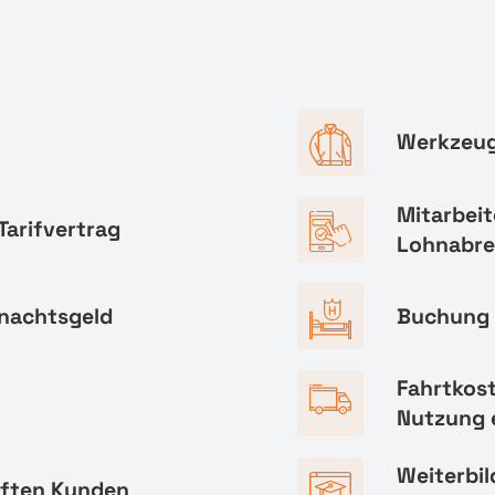
Werkzeug
Mitarbeit
Tarifvertrag
Lohnabr
hnachtsgeld
Buchung 
Fahrtkos
Nutzung 
Weiterbi
aften Kunden