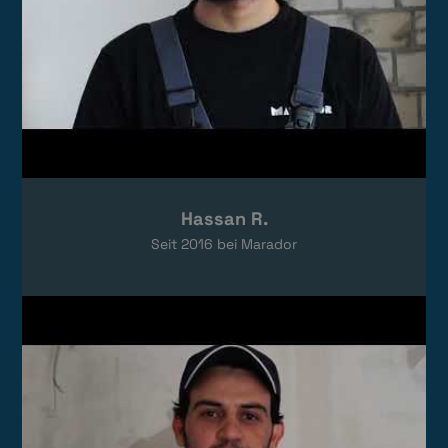
Hassan R.
Seit
2016
bei Marador
Video laden
Das Video wird von YouTube eingebettet.
Es gelten die
Datenschutzerklärungen
von Google.