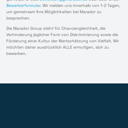
Bewerberformular
. Wir melden uns innerhalb von 1-2 Tagen,
um gemeinsam Ihre Möglichkeiten bei Marador zu
besprechen.
Die Marador Group steht für Chancengleichheit, die
Verhinderung jeglicher Form von Diskriminierung sowie die
Förderung einer Kultur der Wertschätzung von Vielfalt. Wir
möchten daher ausdrücklich ALLE ermutigen, sich zu
bewerben.