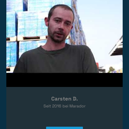
Das Video wird von YouTube eingebettet.
Es gelten die
Datenschutzerklärungen
von Google.
Carsten D.
Seit
2016
bei Marador