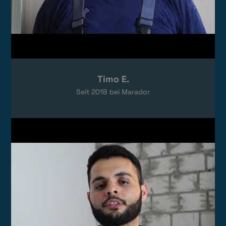
Timo E.
Seit
2018
bei Marador
Video laden
Das Video wird von YouTube eingebettet.
Es gelten die
Datenschutzerklärungen
von Google.