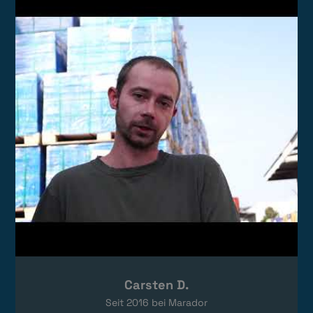
Video laden
Das Video wird von YouTube eingebettet.
Es gelten die
Datenschutzerklärungen
von Google.
Carsten D.
Seit
2016
bei Marador