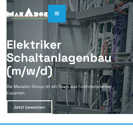
Elektriker 
Schaltanlagenbau 
(m/w/d)
Die Marador-Group ist ein Team aus hochmotivierten
Experten.
Jetzt bewerben