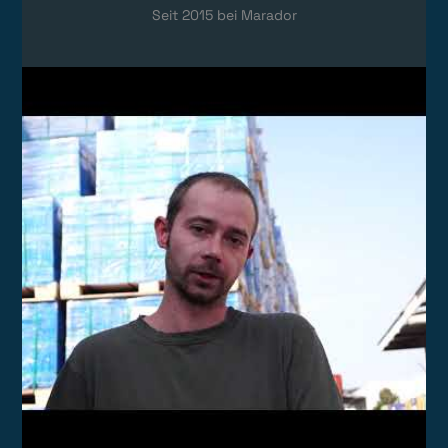
Seit
2015
bei Marador
Video laden
Das Video wird von YouTube eingebettet.
Es gelten die
Datenschutzerklärungen
von Google.