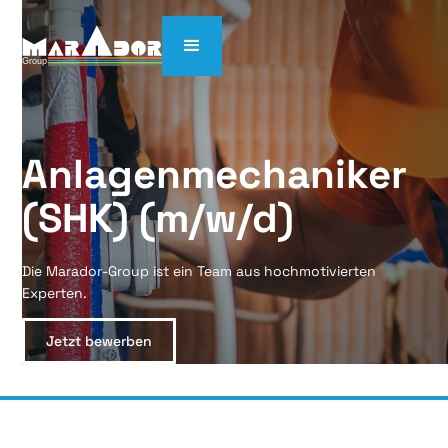
Anlagenmechaniker 
(SHK) (m/w/d)
Die Marador-Group ist ein Team aus hochmotivierten
Experten.
Jetzt bewerben